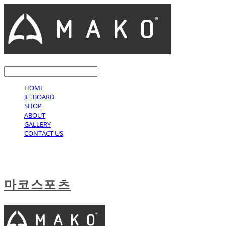
LOG IN
로그인
HOME
JETBOARD
SHOP
ABOUT
GALLERY
CONTACT US
마코스포츠