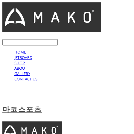
LOG IN
로그인
HOME
JETBOARD
SHOP
ABOUT
GALLERY
CONTACT US
마코스포츠