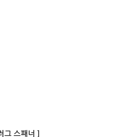
러그 스패너 ]