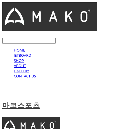
LOG IN
로그인
HOME
JETBOARD
SHOP
ABOUT
GALLERY
CONTACT US
마코스포츠